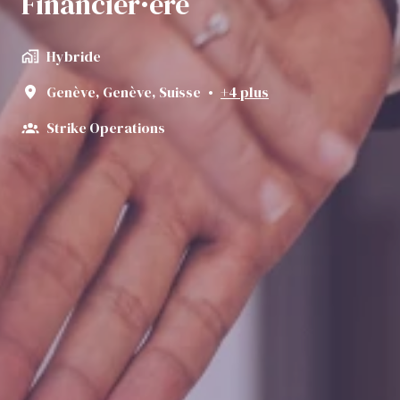
Financier·ère
Hybride
Genève
,
Genève
,
Suisse
•
+4 plus
Strike Operations