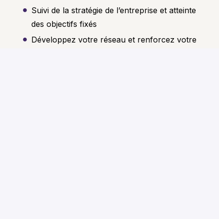
Suivi de la stratégie de l’entreprise et atteinte
des objectifs fixés
Développez votre réseau et renforcez votre
notoriété en tant qu’expert en financement
immobilier
Ce que nous offrons
Structure de rémunération attractive (salaire
fixe + rémunération variable liée à la
performance)
Leads qualifiés générés par l’équipe de vente
de Neho
Large gamme de solutions et de produits