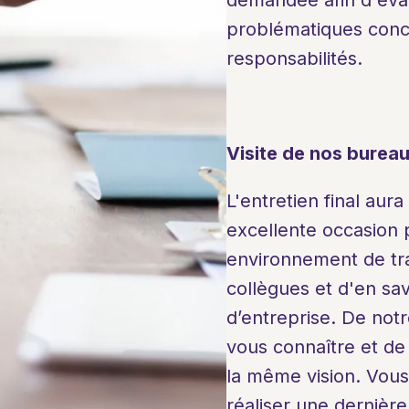
demandée afin d'éval
problématiques concr
responsabilités.
Visite de nos burea
L'entretien final aur
excellente occasion 
environnement de trav
collègues et d'en sav
d’entreprise. De not
vous connaître et de
la même vision. Vous 
réaliser une dernière